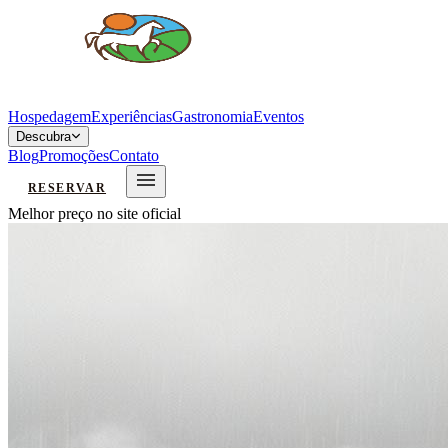
Hospedagem
Experiências
Gastronomia
Eventos
Descubra
Blog
Promoções
Contato
RESERVAR
Melhor preço no site oficial