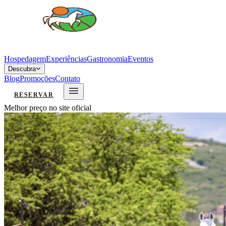
Hospedagem
Experiências
Gastronomia
Eventos
Descubra
Blog
Promoções
Contato
RESERVAR
Melhor preço no site oficial