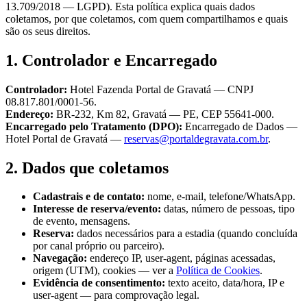
13.709/2018 — LGPD). Esta política explica quais dados
coletamos, por que coletamos, com quem compartilhamos e quais
são os seus direitos.
1. Controlador e Encarregado
Controlador:
Hotel Fazenda Portal de Gravatá
— CNPJ
08.817.801/0001-56
.
Endereço:
BR-232, Km 82
,
Gravatá
—
PE
, CEP
55641-000
.
Encarregado pelo Tratamento (DPO):
Encarregado de Dados —
Hotel Portal de Gravatá
—
reservas@portaldegravata.com.br
.
2. Dados que coletamos
Cadastrais e de contato:
nome, e-mail, telefone/WhatsApp.
Interesse de reserva/evento:
datas, número de pessoas, tipo
de evento, mensagens.
Reserva:
dados necessários para a estadia (quando concluída
por canal próprio ou parceiro).
Navegação:
endereço IP, user-agent, páginas acessadas,
origem (UTM), cookies — ver a
Política de Cookies
.
Evidência de consentimento:
texto aceito, data/hora, IP e
user-agent — para comprovação legal.