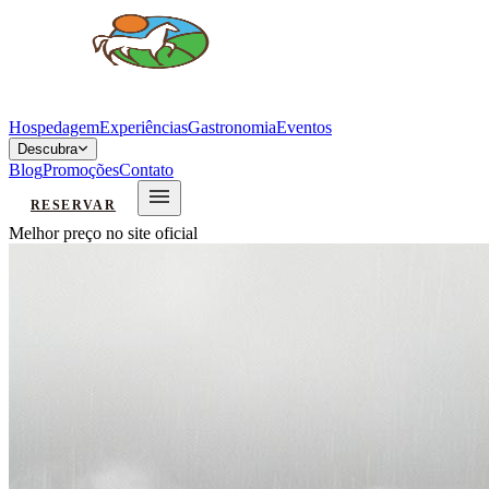
Hospedagem
Experiências
Gastronomia
Eventos
Descubra
Blog
Promoções
Contato
RESERVAR
Melhor preço no site oficial